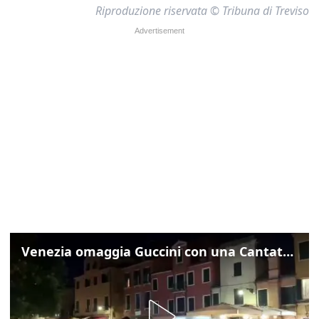
Riproduzione riservata © Tribuna di Treviso
Venezia omaggia Guccini con una Cantata Anarchica in campo Santa Margherita