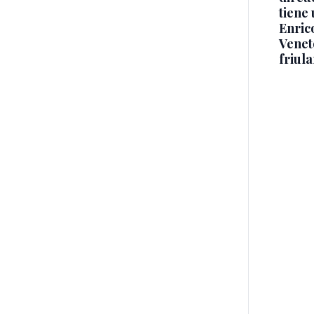
tiene 
Enric
Veneto
friul