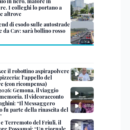
io in nero, malore in
re. I colleghi lo portano a
e altrove
nd di esodo sulle autostrade
e da Cav: sarà bollino rosso
ce il robottino aspirapolvere
pizzeria: l'appello del
are (con ricompensa)
2026: Gemona, il viaggio
 memoria. Il videoracconto
ghini: “Il Messaggero
 fu parte della rinascita del
”
e Terremoto del Friuli, il
tore Possamai: “Un giornale