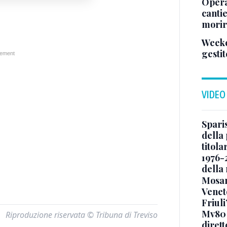
Opera
cantie
morir
Weeke
gestit
VIDEO
Sparis
della 
titol
1976-
della
Mosan
Veneto
Friuli
Mv80 
Riproduzione riservata © Tribuna di Treviso
diret