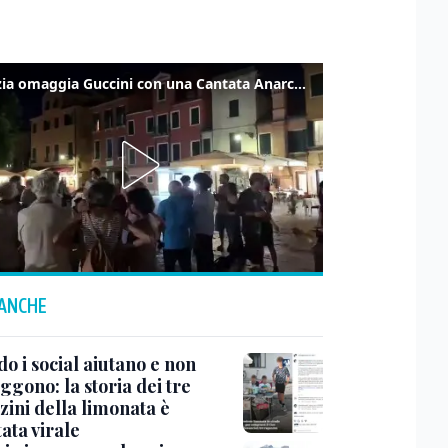
Venezia omaggia Guccini con una Cantata Anarchica in campo Santa Margherita
 ANCHE
o i social aiutano e non
ggono: la storia dei tre
zini della limonata è
ata virale