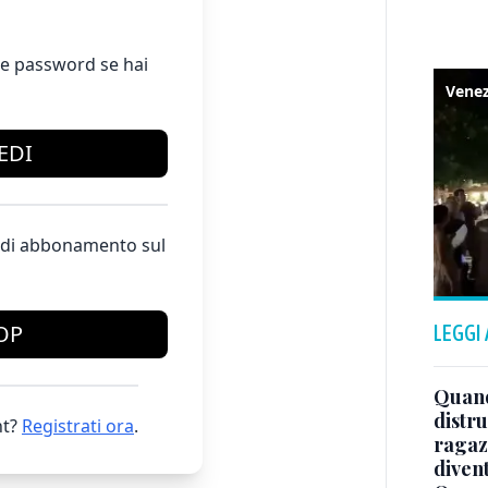
e password se hai
EDI
te di abbonamento sul
OP
LEGGI
Quand
distru
t?
Registrati ora
.
ragaz
divent