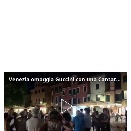
Venezia omaggia Guccini con una Cantata Anarchica in campo Santa Margherita