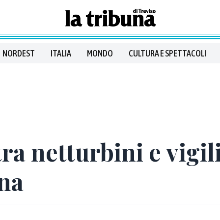
NORDEST
ITALIA
MONDO
CULTURA E SPETTACOLI
tra netturbini e vigil
gna