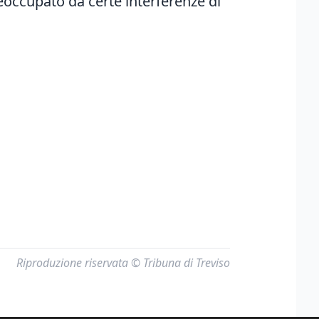
reoccupato da certe interferenze di
Riproduzione riservata © Tribuna di Treviso