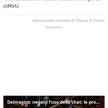
(ANSA).
Riproduzione riservata © Tribuna di Treviso
Delmastro, negato l'uso delle chat: le proteste di Avs e M5s