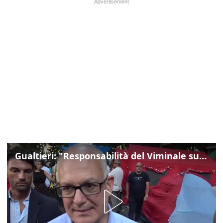
Gualtieri: "Responsabilità del Viminale su Spin Time? La posizione dei partiti è nota"