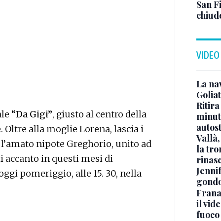
San Fi
chiud
VIDEO
La na
Golia
Ritira
ale
“Da Gigi”
, giusto al centro della
minuti
autos
. Oltre alla moglie Lorena, lascia i
Vallà
, l’amato nipote Greghorio, unito ad
la tro
ti accanto in questi mesi di
rinasc
Jennif
oggi pomeriggio, alle 15. 30, nella
gondo
Frana
il vid
fuoco