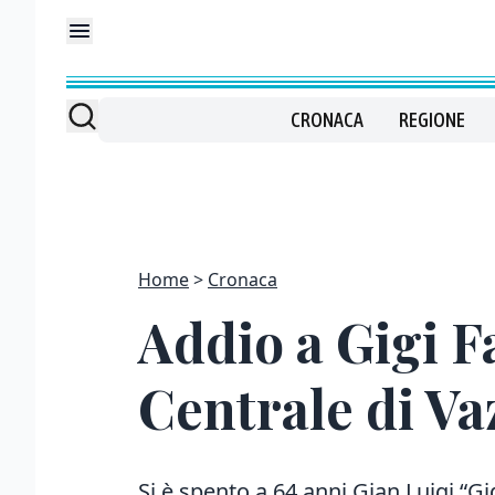
CRONACA
REGIONE
Home
Cronaca
Addio a Gigi Fa
Centrale di Va
Si è spento a 64 anni Gian Luigi “Gig