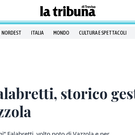
NORDEST
ITALIA
MONDO
CULTURA E SPETTACOLI
labretti, storico ges
zzola
i” Falabretti, volto noto di Vazzola e per