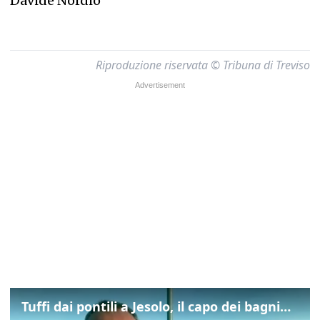
Davide Nordio
Riproduzione riservata © Tribuna di Treviso
Tuffi dai pontili a Jesolo, il capo dei bagnini: "L'impegno di tutti per evitare altre tragedie"