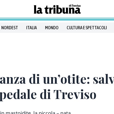
NORDEST
ITALIA
MONDO
CULTURA E SPETTACOLI
nza di un’otite: sal
spedale di Treviso
n mastoidite, la piccola – nata