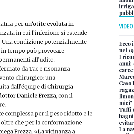
irriga
pubbl
iatria per
un’otite evoluta in
VIDEO
nzata in cui l’infezione si estende
hio. Una condizione potenzialmente
Ecco i
nel 19
a in tempo può provocare
I rico
permanenti all’udito.
anni: 
nfermato da Tac e risonanza
carce
Marc
rvento chirurgico: una
Caso 
ita dall’équipe di
Chirurgia
ragaz
 dottor Daniele Frezza
, con il
limona
miei"
re.
Tuffi 
e complessa per il peso ridotto e le
bagnin
 oltre che per la conformazione
evitar
La na
iega Frezza. «La vicinanza a