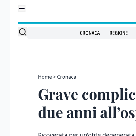
CRONACA
REGIONE
Home
Cronaca
Grave complica
due anni all’o
Ricoverata per un’otite degenerata i