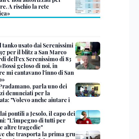
re. A rischio la rete
ica»
l tanko usato dai Serenissimi
97 per il blitz a San Marco
rdi dell'ex Serenissimo di 83
«Bossi geloso di noi, in
re mi cantavano l’inno di San
o»
Pradamano, parla uno dei
zi denunciati per la
ta: "Volevo anche aiutare i
dai pontili a Jesolo, il capo dei
i: "L'impegno di tutti per
e altre tragedie"
ve che trasporta la prima gru