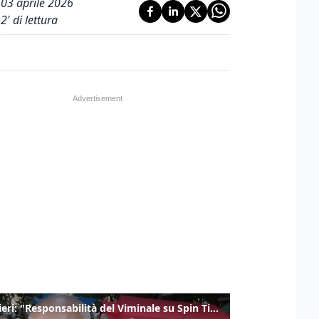
03 aprile 2026
2
' di lettura
Gualtieri: "Responsabilità del Viminale su Spin Time? La posizione dei partiti è nota"