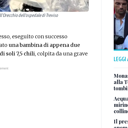
ll’Orecchio dell'ospedale di Treviso
esso, eseguito con successo
vato
una bambina di appena due
 soli 7,5 chili
, colpita da una grave
LEGGI
Monast
alla T
tombi
Acqua 
mirino
colli
Il pre
anoma