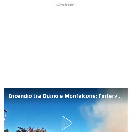
Incendio tra Duino e Monfalcone: l’intervento dei vigili del fuoco