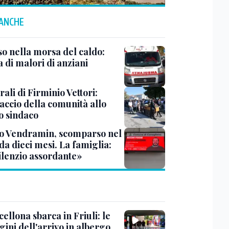
 ANCHE
so nella morsa del caldo:
a di malori di anziani
rali di Firminio Vettori:
accio della comunità allo
o sindaco
o Vendramin, scomparso nel
da dieci mesi. La famiglia:
ilenzio assordante»
cellona sbarca in Friuli: le
ini dell'arrivo in albergo