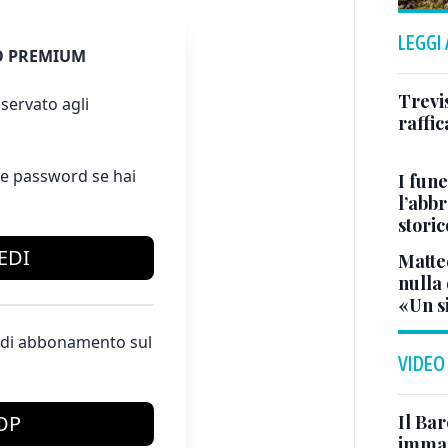
LEGGI
 PREMIUM
Trevi
servato agli
raffic
e password se hai
I fune
l’abbr
storic
EDI
Matte
nulla 
«Un s
te di abbonamento sul
VIDEO
Il Bar
OP
immag