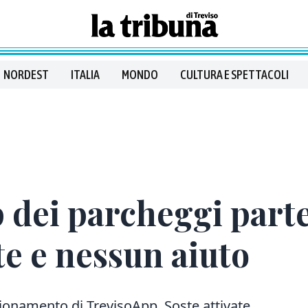
NORDEST
ITALIA
MONDO
CULTURA E SPETTACOLI
p dei parcheggi parte
te e nessun aiuto
ionamento di TrevisoApp. Soste attivate