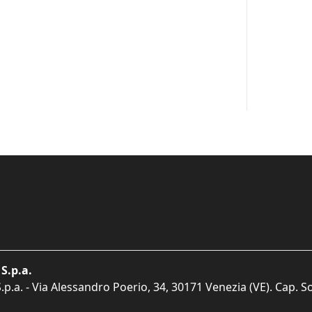
S.p.a.
p.a. - Via Alessandro Poerio, 34, 30171 Venezia (VE). Cap. So