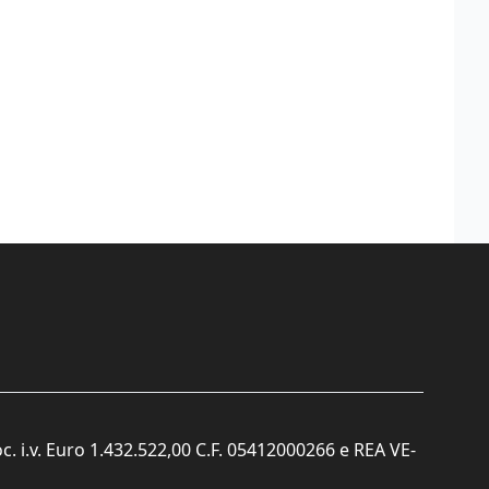
c. i.v. Euro 1.432.522,00 C.F. 05412000266 e REA VE-