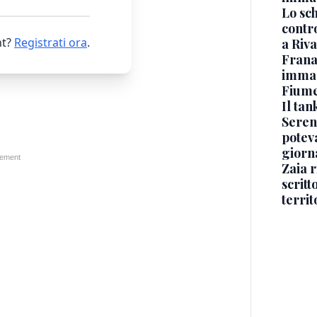
Lo sc
contro
t?
Registrati ora
.
a Riva
Frana
immagi
Fium
Il ta
Seren
potev
giorn
Zaia r
scritt
territ