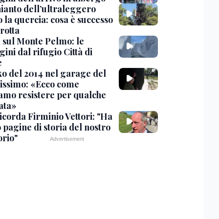
hianto dell’ultraleggero
 la quercia: cosa è successo
rotta
 sul Monte Pelmo: le
ni dal rifugio Città di
e
nko del 2014 nel garage del
issimo: «Ecco come
amo resistere per qualche
ata»
icorda Firminio Vettori: "Ha
o pagine di storia del nostro
orio"