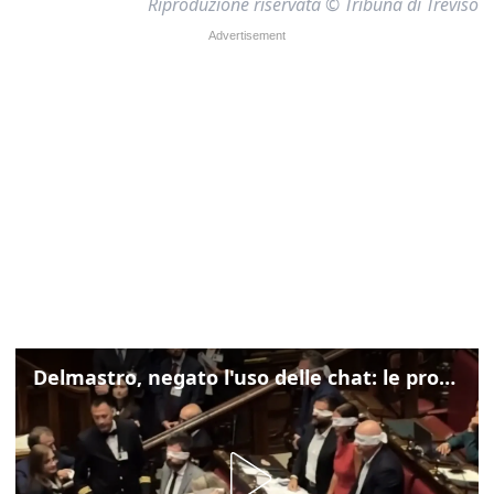
Riproduzione riservata © Tribuna di Treviso
Delmastro, negato l'uso delle chat: le proteste di Avs e M5s