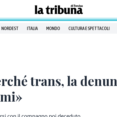
NORDEST
ITALIA
MONDO
CULTURA E SPETTACOLI
rché trans, la denu
rmi»
arsi con il compagno poi deceduto.