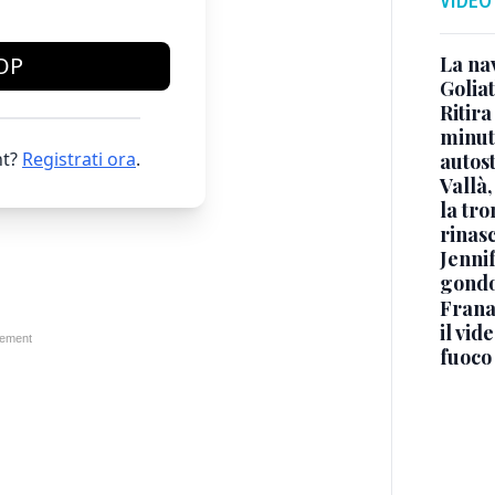
La na
OP
Golia
Ritira
minuti
t?
Registrati ora
.
autos
Vallà
la tro
rinasc
Jennif
gondo
Frana
il vid
fuoco