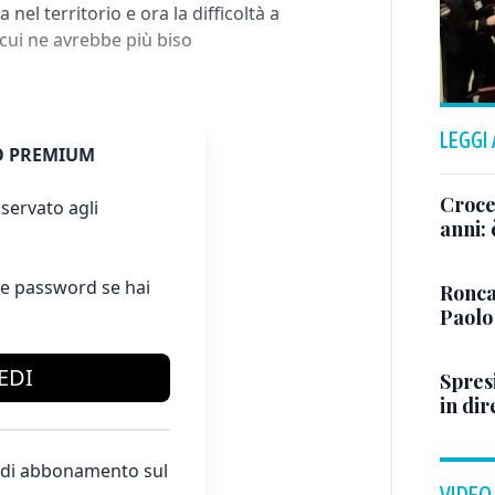
a nel territorio e ora la difficoltà a
cui ne avrebbe più biso
LEGGI
 PREMIUM
Crocet
servato agli
anni:
e password se hai
Ronca
Paolo
EDI
Spresi
in dir
te di abbonamento sul
VIDEO