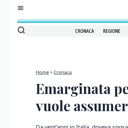
CRONACA
REGIONE
Home
Cronaca
Emarginata pe
vuole assume
Da vent’anni in Italia, doveva spos