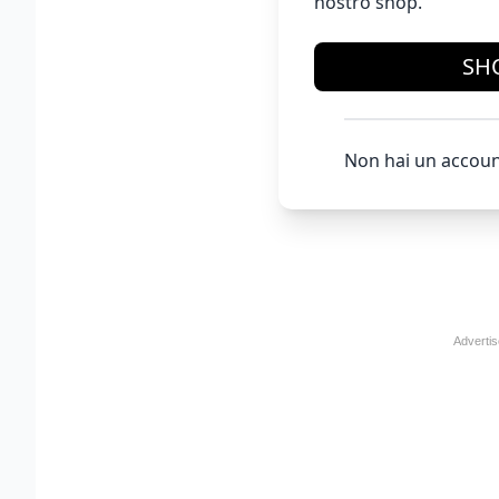
nostro shop.
SH
Non hai un accoun