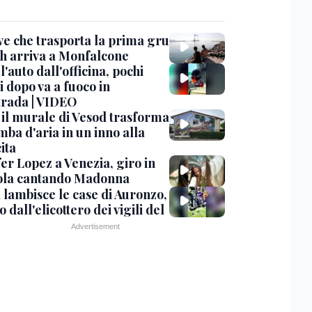
ve che trasporta la prima gru
th arriva a Monfalcone
 l'auto dall'officina, pochi
 dopo va a fuoco in
trada | VIDEO
, il murale di Vesod trasforma
mba d'aria in un inno alla
ita
er Lopez a Venezia, giro in
la cantando Madonna
 lambisce le case di Auronzo,
eo dall'elicottero dei vigili del