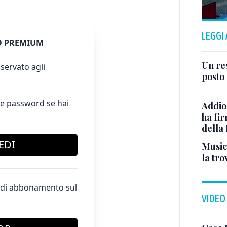
LEGGI
 PREMIUM
Un res
servato agli
posto 
e password se hai
Addio
ha fi
della
EDI
Musici
la tro
te di abbonamento sul
VIDEO