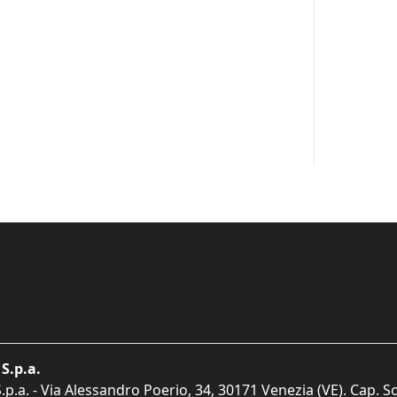
S.p.a.
p.a. - Via Alessandro Poerio, 34, 30171 Venezia (VE). Cap. So