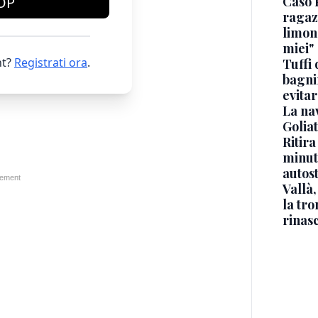
Caso 
OP
ragaz
limona
miei"
t?
Registrati ora
.
Tuffi 
bagnin
evitar
La na
Golia
Ritira
minuti
autos
Vallà
la tro
rinasc