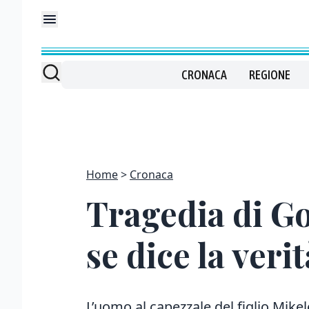
CRONACA
REGIONE
Home
Cronaca
Tragedia di G
se dice la ver
L’uomo al capezzale del figlio Mikel