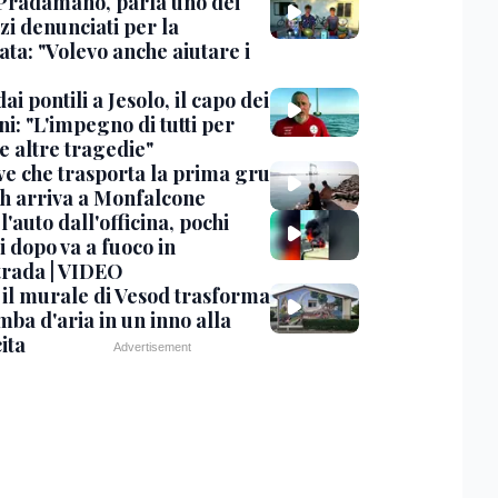
Pradamano, parla uno dei
zi denunciati per la
ta: "Volevo anche aiutare i
dai pontili a Jesolo, il capo dei
i: "L'impegno di tutti per
e altre tragedie"
ve che trasporta la prima gru
th arriva a Monfalcone
 l'auto dall'officina, pochi
 dopo va a fuoco in
trada | VIDEO
, il murale di Vesod trasforma
mba d'aria in un inno alla
ita