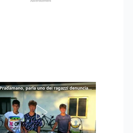
Caso Pradamano, parla uno dei ragazzi denunciati per la limonata: "Volevo anche aiutare i miei"