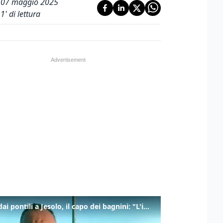
07 maggio 2025
1
' di lettura
Tuffi dai pontili a Jesolo, il capo dei bagnini: "L'impegno di tutti per evitare altre tragedie"