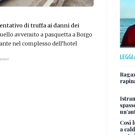
ntativo di truffa ai danni dei
uello avvenuto a pasquetta a Borgo
rante nel complesso dell’hotel
LEGGI
Ragazz
rapin
Istra
spasso
un’au
Così l
a cald