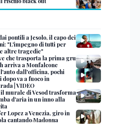
il rischio black out
dai pontili a Jesolo, il capo dei
i: "L'impegno di tutti per
e altre tragedie"
ve che trasporta la prima gru
th arriva a Monfalcone
 l'auto dall'officina, pochi
 dopo va a fuoco in
trada | VIDEO
, il murale di Vesod trasforma
mba d'aria in un inno alla
ita
er Lopez a Venezia, giro in
la cantando Madonna