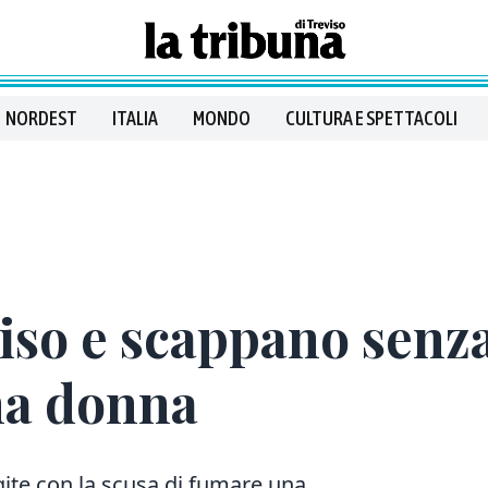
NORDEST
ITALIA
MONDO
CULTURA E SPETTACOLI
iso e scappano senza
na donna
ite con la scusa di fumare una