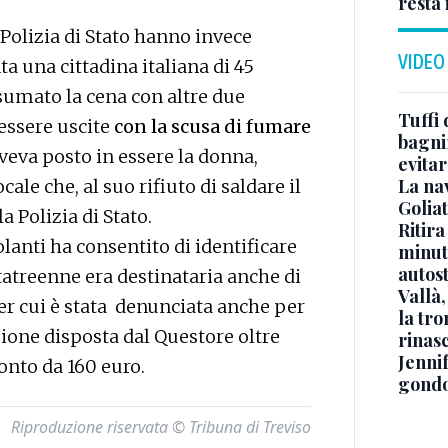
resta 
a Polizia di Stato hanno invece
VIDEO
a una cittadina italiana di 45
umato la cena con altre due
Tuffi 
 essere uscite
con la scusa di fumare
bagnin
veva posto in essere la donna,
evitar
La na
ale che, al suo rifiuto di saldare il
Golia
a Polizia di Stato.
Ritira
lanti ha consentito di identificare
minuti
autos
tatreenne era destinataria anche di
Vallà
er cui è stata denunciata anche per
la tro
zione disposta dal Questore oltre
rinasc
Jennif
onto da 160 euro.
gondo
Riproduzione riservata © Tribuna di Treviso