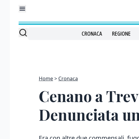
CRONACA
REGIONE
Home
Cronaca
Cenano a Trev
Denunciata u
Era con altre due commensali, fugg