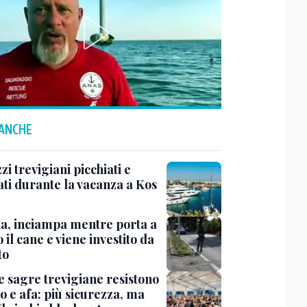
 ANCHE
i trevigiani picchiati e
ati durante la vacanza a Kos
na, inciampa mentre porta a
 il cane e viene investito da
to
e sagre trevigiane resistono
o e afa: più sicurezza, ma