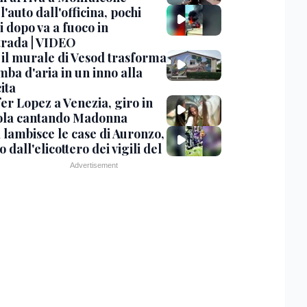
 l'auto dall'officina, pochi
 dopo va a fuoco in
trada | VIDEO
, il murale di Vesod trasforma
mba d'aria in un inno alla
ita
er Lopez a Venezia, giro in
la cantando Madonna
 lambisce le case di Auronzo,
eo dall'elicottero dei vigili del