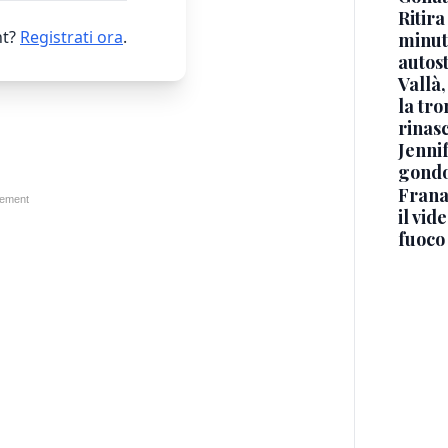
Ritira
t?
Registrati ora
.
minuti
autos
Vallà
la tro
rinasc
Jennif
gondo
Frana
il vid
fuoco