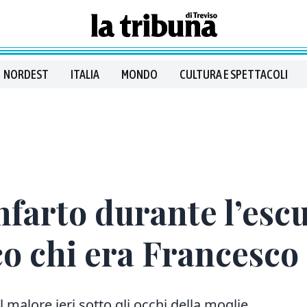
NORDEST
ITALIA
MONDO
CULTURA E SPETTACOLI
nfarto durante l’esc
o chi era Francesco
 malore ieri sotto gli occhi della moglie.