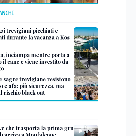
 ANCHE
i trevigiani picchiati e
ati durante la vacanza a Kos
na, inciampa mentre porta a
 il cane e viene investito da
to
e sagre trevigiane resistono
o e afa: più sicurezza, ma
il rischio black out
ve che trasporta la prima gru
th arriva a Monfalcone