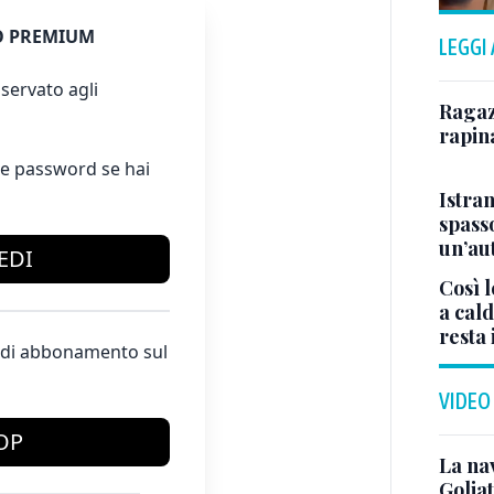
 PREMIUM
LEGGI
servato agli
Ragazz
rapin
e password se hai
Istra
spasso
un’au
EDI
Così l
a cald
resta 
te di abbonamento sul
VIDEO
OP
La na
Golia