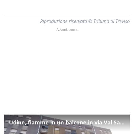
Riproduzione riservata © Tribuna di Treviso
Udine, fiamme in un balcone in via Val Saisera: intervengono i pompieri