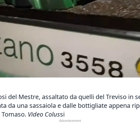
osi del Mestre,
assaltato da quelli del Treviso
in s
nta da una sassaiola e dalle bottigliate appena rip
San Tomaso.
Video Colus
si