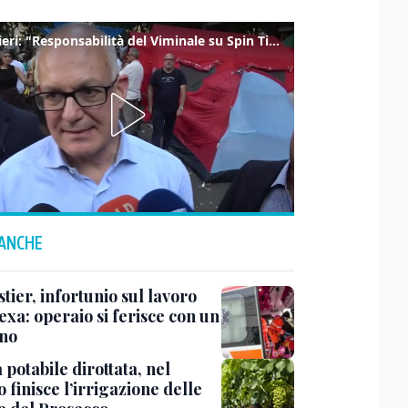
Gualtieri: "Responsabilità del Viminale su Spin Time? La posizione dei partiti è nota"
 ANCHE
ier, infortunio sul lavoro
exa: operaio si ferisce con un
no
potabile dirottata, nel
 finisce l’irrigazione delle