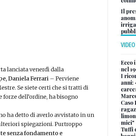
colli
Il pre
anoma
irriga
pubbl
VIDEO
Ecco i
nel 19
ta lanciata venerdì dalla
I rico
e, Daniela Ferrari
– Perviene
anni: 
tre. Se siete certi che si tratti di
carce
Marc
orze dell’ordine, ha bisogno
Caso 
ragaz
o ha detto di averlo avvistato in un
limona
miei"
ulteriori spiegazioni. Purtroppo
Tuffi 
ste senza fondamento e