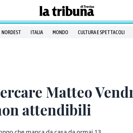
NORDEST
ITALIA
MONDO
CULTURA E SPETTACOLI
cercare Matteo Vend
on attendibili
olongo che manca da casa da ormai 13