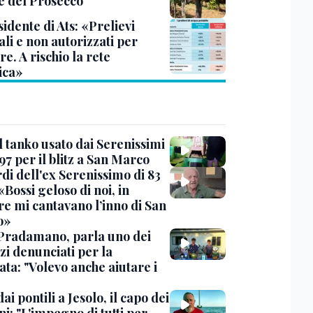
ne del Prosecco
sidente di Ats: «Prelievi
li e non autorizzati per
re. A rischio la rete
ica»
l tanko usato dai Serenissimi
97 per il blitz a San Marco
rdi dell'ex Serenissimo di 83
«Bossi geloso di noi, in
re mi cantavano l’inno di San
o»
Pradamano, parla uno dei
zi denunciati per la
ta: "Volevo anche aiutare i
dai pontili a Jesolo, il capo dei