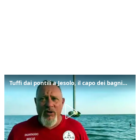
Tuffi dai pontili a Jesolo, il capo dei bagnini: "L'impegno di tutti per evitare altre tragedie"