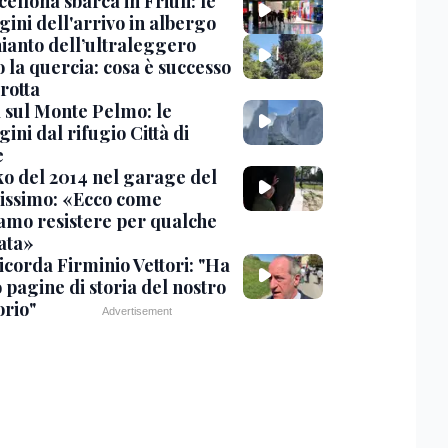
cellona sbarca in Friuli: le
ini dell'arrivo in albergo
hianto dell’ultraleggero
 la quercia: cosa è successo
rotta
 sul Monte Pelmo: le
ni dal rifugio Città di
e
nko del 2014 nel garage del
issimo: «Ecco come
amo resistere per qualche
ata»
icorda Firminio Vettori: "Ha
o pagine di storia del nostro
orio"