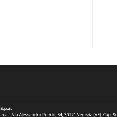
S.p.a.
p.a. - Via Alessandro Poerio, 34, 30171 Venezia (VE). Cap. So