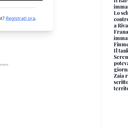
Il Bar
immag
Lo sc
t?
Registrati ora
.
contro
a Riva
Frana
immagi
Fium
Il ta
Seren
potev
giorn
Zaia r
scritt
territ