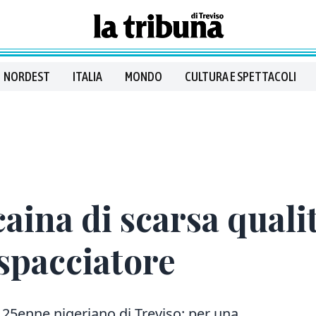
NORDEST
ITALIA
MONDO
CULTURA E SPETTACOLI
caina di scarsa quali
 spacciatore
 25enne nigeriano di Treviso: per una