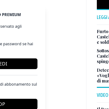
 PREMIUM
LEGGI
servato agli
Furto
Caste
e sold
e password se hai
Sotto
Castel
spinge
EDI
Detect
«Vogli
di ma
te di abbonamento sul
VIDEO
OP