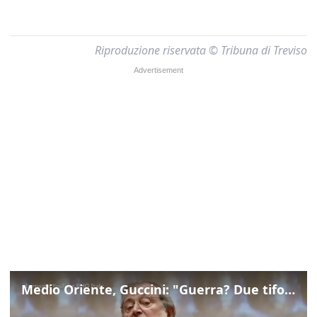
Riproduzione riservata © Tribuna di Treviso
Medio Oriente, Guccini: "Guerra? Due tifoserie che si urlano contro e dimenticano vittime"