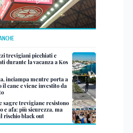
 ANCHE
i trevigiani picchiati e
ati durante la vacanza a Kos
na, inciampa mentre porta a
 il cane e viene investito da
to
e sagre trevigiane resistono
o e afa: più sicurezza, ma
il rischio black out