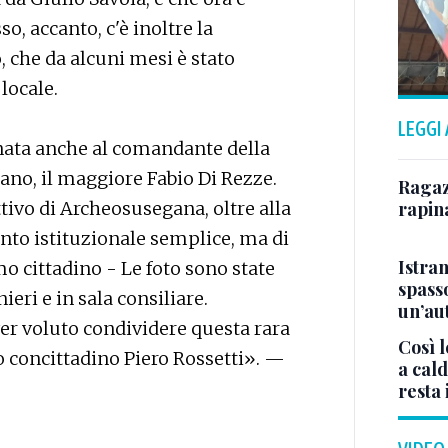
o, accanto, c'è inoltre la
 che da alcuni mesi è stato
locale.
LEGGI
gnata anche al comandante della
ano, il maggiore Fabio Di Rezze.
Ragazz
ttivo di Archeosusegana, oltre alla
rapin
to istituzionale semplice, ma di
Istra
o cittadino - Le foto sono state
spasso
eri e in sala consiliare.
un’au
r voluto condividere questa rara
Così l
o concittadino Piero Rossetti». —
a cald
resta 