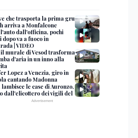
ve che trasporta la prima gru
th arriva a Monfalcone
 l'auto dall'officina, pochi
 dopo va a fuoco in
trada | VIDEO
, il murale di Vesod trasforma
mba d'aria in un inno alla
ita
er Lopez a Venezia, giro in
la cantando Madonna
 lambisce le case di Auronzo,
eo dall'elicottero dei vigili del