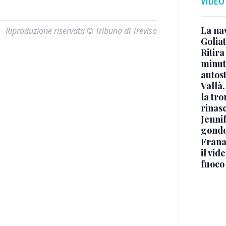
VIDEO
La na
Riproduzione riservata © Tribuna di Treviso
Golia
Ritira
minuti
autos
Vallà
la tro
rinasc
Jennif
gondo
Frana
il vid
fuoco