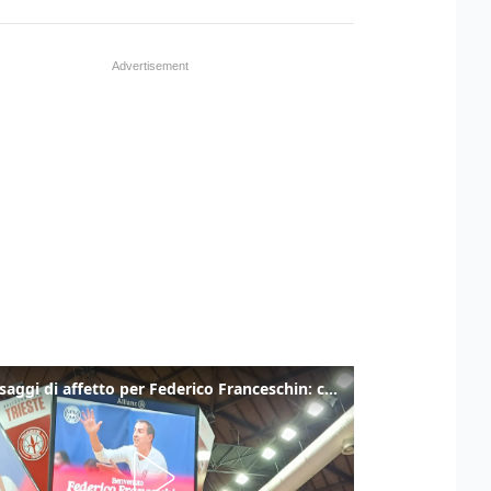
I messaggi di affetto per Federico Franceschin: così il mondo del basket gli è stato accanto fino all’ultimo