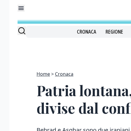
CRONACA
REGIONE
Home
Cronaca
Patria lontana,
divise dal conf
Behrad e Asghar sono due iraniani 