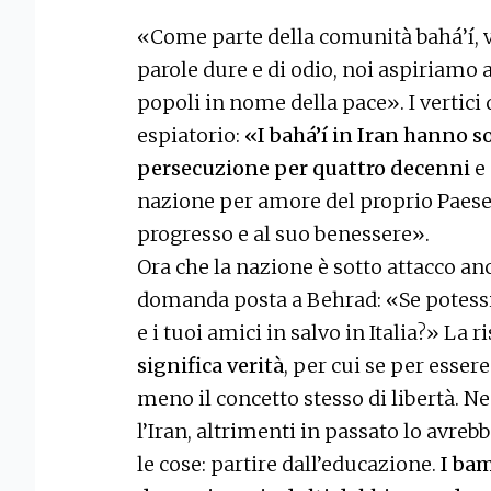
«Come parte della comunità bahá’í, 
parole dure e di odio, noi aspiriamo a
popoli in nome della pace». I vertici
espiatorio:
«I bahá’í in Iran hanno s
persecuzione per quattro decenni
e 
nazione per amore del proprio Paese e
progresso e al suo benessere».
Ora che la nazione è sotto attacco a
domanda posta a Behrad: «Se potessi f
e i tuoi amici in salvo in Italia?» La r
significa verità
, per cui se per esser
meno il concetto stesso di libertà. 
l’Iran, altrimenti in passato lo avreb
le cose: partire dall’educazione.
I bam