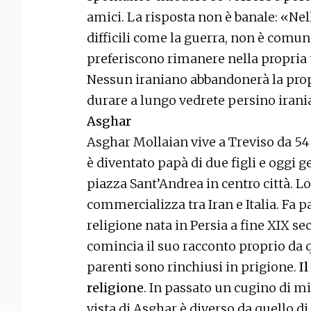
amici. La risposta non è banale: «Ne
difficili come la guerra, non è comune
preferiscono rimanere nella propria t
Nessun iraniano abbandonerà la propr
durare a lungo vedrete persino irania
Asghar
Asghar Mollaian vive a Treviso da 54 a
è diventato papà di due figli e oggi ge
piazza Sant’Andrea in centro città. L
commercializza tra Iran e Italia. Fa 
religione nata in Persia a fine XIX se
comincia il suo racconto proprio da
parenti sono rinchiusi in prigione.
Il
religione
. In passato un cugino di mi
vista di Asghar è diverso da quello d