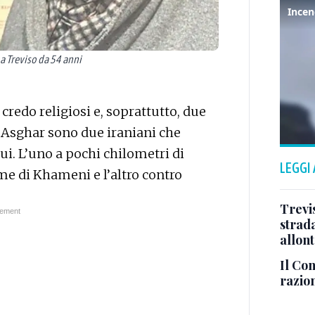
) a Treviso da 54 anni
 credo religiosi e, soprattutto, due
e Asghar sono due iraniani che
i. L’uno a pochi chilometri di
LEGGI
ime di Khameni e l’altro contro
Trevis
strada
allont
Il Con
razio