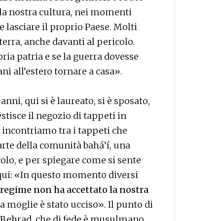
lla nostra cultura, nei momenti
 lasciare il proprio Paese. Molti
erra, anche davanti al pericolo.
ia patria e se la guerra dovesse
ni all’estero tornare a casa».
nni, qui si è laureato, si è sposato,
stisce il negozio di tappeti in
o incontriamo tra i tappeti che
parte della comunità bahá’í, una
colo, e per spiegare come si sente
 qui: «In questo momento diversi
 regime non ha accettato la nostra
a moglie è stato ucciso». Il punto di
i Behrad, che di fede è musulmano.