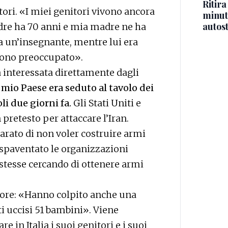
Ritira
tori. «I miei genitori vivono ancora
minuti
autos
adre ha 70 anni e mia madre ne ha
ra un’insegnante, mentre lui era
 Sono preoccupato».
ta interessata direttamente dagli
 mio Paese era seduto al tavolo dei
li due giorni fa.
Gli Stati Uniti e
retesto per attaccare l’Iran.
arato di non voler costruire armi
 spaventato le organizzazioni
 stesse cercando di ottenere armi
 ore: «Hanno colpito anche una
ti uccisi 51 bambini». Viene
 in Italia i suoi genitori e i suoi