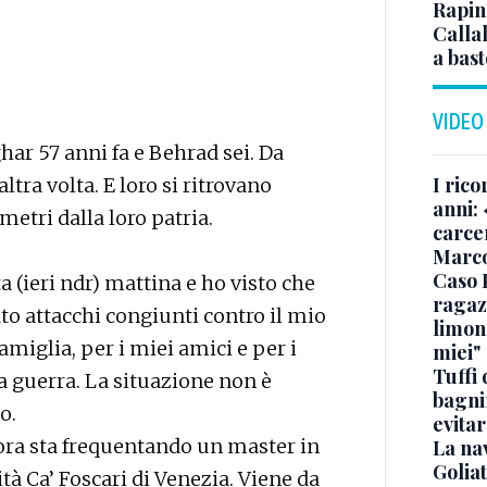
Rapina
Callal
a bas
VIDEO
ar 57 anni fa e Behrad sei. Da
I rico
ltra volta. E loro si ritrovano
anni: 
metri dalla loro patria.
carce
Marc
Caso 
 (ieri ndr) mattina e ho visto che
ragaz
iato attacchi congiunti contro il mio
limona
miglia, per i miei amici e per i
miei"
Tuffi 
sta guerra. La situazione non è
bagnin
o.
evitar
 ora sta frequentando un master in
La na
Golia
à Ca’ Foscari di Venezia. Viene da