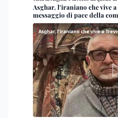
Asghar, l'iraniano che vive a 
messaggio di pace della com