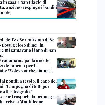
 in casa a San Biagio di
ta, anziano respinge i banditi
tonate
rdi dell'ex Serenissimo di 83
«Bossi geloso di noi, in
re mi cantavano l’inno di San
o»
Pradamano, parla uno dei
zi denunciati per la
ta: "Volevo anche aiutare i
dai pontili a Jesolo, il capo dei
i: "L'impegno di tutti per
e altre tragedie"
ve che trasporta la prima gru
th arriva a Monfalcone