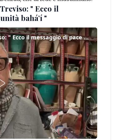
Treviso: " Ecco il
unità bahá’í "
Asghar, l'iraniano che vive a Treviso: " Ecco il messaggio di pace della comunità bahá’í "