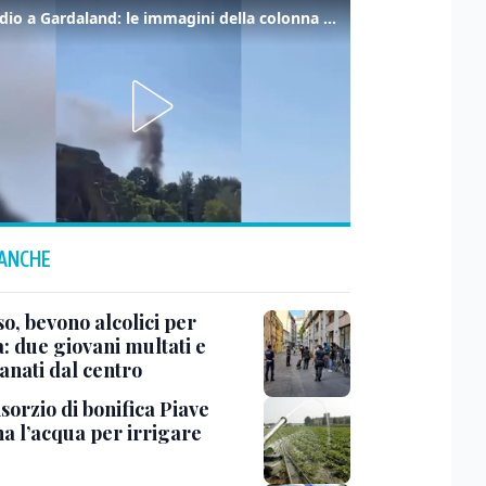
Incendio a Gardaland: le immagini della colonna di fumo
 ANCHE
o, bevono alcolici per
: due giovani multati e
anati dal centro
sorzio di bonifica Piave
na l’acqua per irrigare