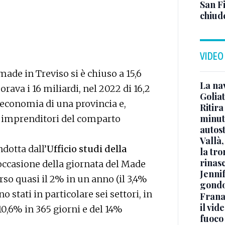
San Fi
chiud
VIDEO
made in Treviso si è chiuso a 15,6
La na
orava i 16 miliardi, nel 2022 di 16,2
Golia
’economia di una provincia e,
Ritira
minuti
li imprenditori del comparto
autos
Vallà
dotta dall’
Ufficio studi della
la tro
rinasc
occasione della giornata del Made
Jennif
erso quasi il 2% in un anno (il 3,4%
gondo
o stati in particolare sei settori, in
Frana
il vid
10,6% in 365 giorni e del 14%
fuoco