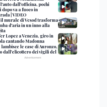
 l'auto dall'officina, pochi
 dopo va a fuoco in
trada | VIDEO
, il murale di Vesod trasforma
mba d'aria in un inno alla
ita
er Lopez a Venezia, giro in
la cantando Madonna
 lambisce le case di Auronzo,
eo dall'elicottero dei vigili del