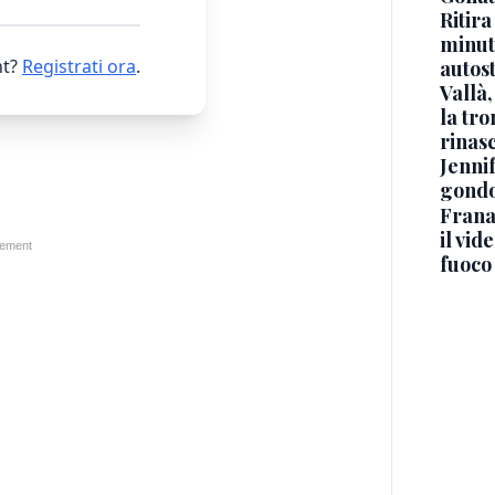
Ritira
minuti
t?
Registrati ora
.
autos
Vallà
la tro
rinasc
Jennif
gondo
Frana
il vid
fuoco