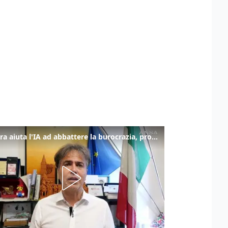
La fibra aiuta l'IA ad abbattere la burocrazia, progetto pilota in Veneto