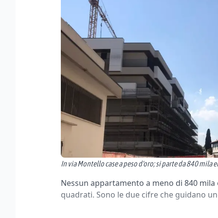
In via Montello case a peso d'oro; si parte da 840 mila 
Nessun appartamento a meno di 840 mila eu
quadrati. Sono le due cifre che guidano uno 