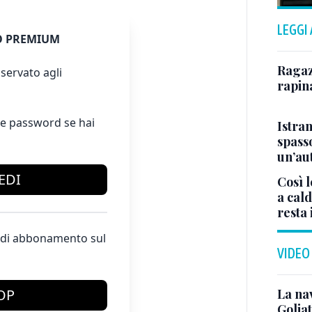
LEGGI
 PREMIUM
Ragazz
servato agli
rapin
e password se hai
Istra
spasso
un’au
EDI
Così l
a cald
resta 
te di abbonamento sul
VIDEO
La na
OP
Golia