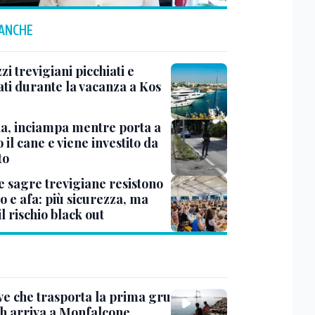
 ANCHE
i trevigiani picchiati e
ati durante la vacanza a Kos
na, inciampa mentre porta a
 il cane e viene investito da
to
e sagre trevigiane resistono
o e afa: più sicurezza, ma
il rischio black out
ve che trasporta la prima gru
th arriva a Monfalcone