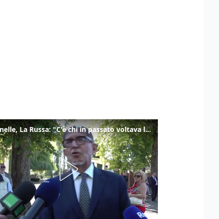
Marcinelle, La Russa: "C'è chi in passato voltava le spalle a Marcinelle"