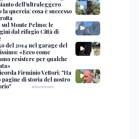
hianto dell’ultraleggero
 la quercia: cosa è successo
rotta
 sul Monte Pelmo: le
ni dal rifugio Città di
e
nko del 2014 nel garage del
issimo: «Ecco come
amo resistere per qualche
ata»
icorda Firminio Vettori: "Ha
o pagine di storia del nostro
orio"