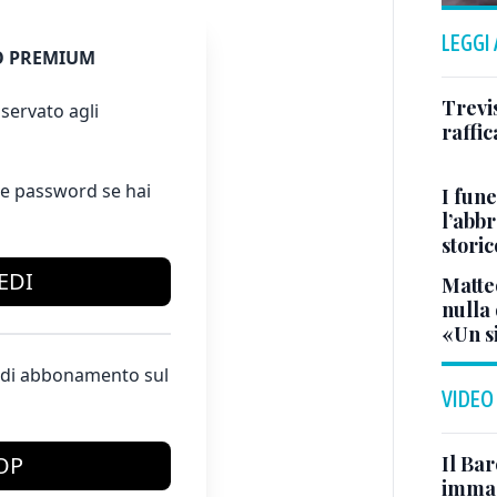
LEGGI
 PREMIUM
Trevi
servato agli
raffic
e password se hai
I fune
l’abbr
storic
EDI
Matte
nulla 
«Un s
te di abbonamento sul
VIDEO
Il Bar
OP
immag