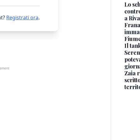
Lo sc
contro
t?
Registrati ora
.
a Riva
Frana
immagi
Fium
Il ta
Seren
potev
giorn
Zaia r
scritt
territ