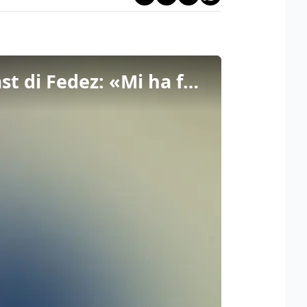
Giampaolo Manca replica a Felice Maniero dopo il podcast di Fedez: «Mi ha fatto pena»