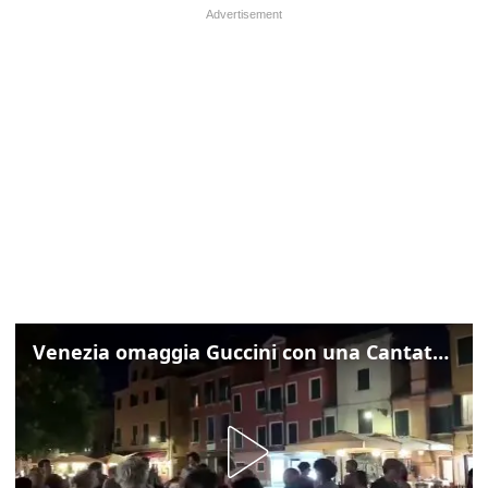
Venezia omaggia Guccini con una Cantata Anarchica in campo Santa Margherita