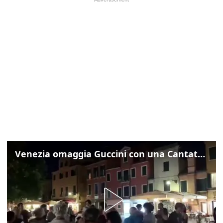
Venezia omaggia Guccini con una Cantata Anarchica in campo Santa Margherita