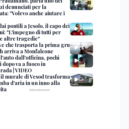
Pradamano, parla uno dei
zi denunciati per la
ta: "Volevo anche aiutare i
dai pontili a Jesolo, il capo dei
i: "L'impegno di tutti per
e altre tragedie"
ve che trasporta la prima gru
th arriva a Monfalcone
 l'auto dall'officina, pochi
 dopo va a fuoco in
trada | VIDEO
, il murale di Vesod trasforma
mba d'aria in un inno alla
ita