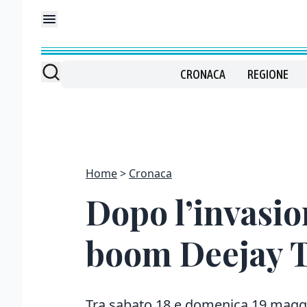
CRONACA
REGIONE
Home
Cronaca
Dopo l’invasion
boom Deejay 
Tra sabato 18 e domenica 19 maggi