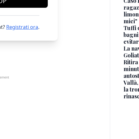
OP
Caso 
ragaz
limona
miei"
t?
Registrati ora
.
Tuffi 
bagnin
evitar
La na
Golia
Ritira
minuti
autos
Vallà
la tro
rinasc