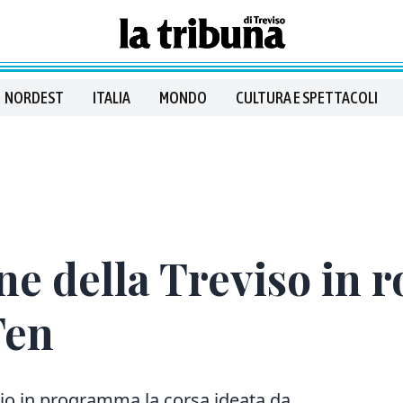
NORDEST
ITALIA
MONDO
CULTURA E SPETTACOLI
e della Treviso in ro
Ten
o in programma la corsa ideata da