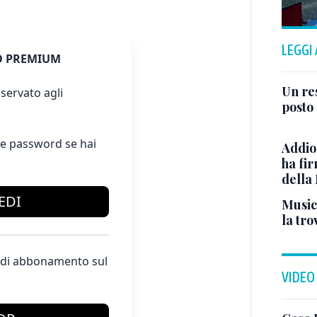
LEGGI
 PREMIUM
Un res
servato agli
posto 
e password se hai
Addio
ha fi
della
EDI
Musici
la tro
te di abbonamento sul
VIDEO