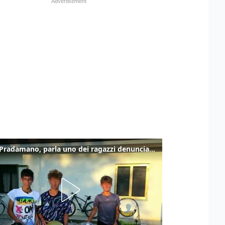
Caso Pradamano, parla uno dei ragazzi denunciati per la limonata: "Volevo anche aiutare i miei"