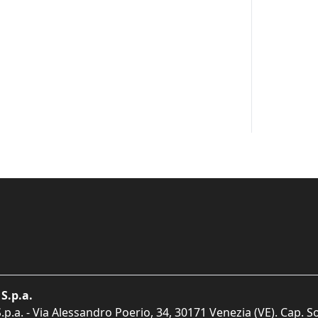
S.p.a.
p.a. - Via Alessandro Poerio, 34, 30171 Venezia (VE). Cap. So