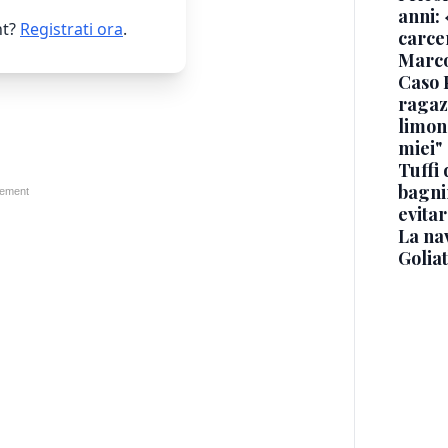
anni: 
t?
Registrati ora
.
carce
Marc
Caso 
ragaz
limona
miei"
Tuffi 
bagnin
evitar
La na
Golia