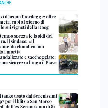
 ANCHE
vi d’acqua fuorilegge: oltre
metri cubi al giorno di
le sui vigneti della Docg
ltempo spezza le lapidi del
ro, il sindaco: «Il
amento climatico non
ta i morti»
vandalizzate e saccheggiate:
arme sicurezza lungo il Piave
l tanko usato dai Serenissimi
97 per il blitz a San Marco
rdi dell'ex Serenissimo di 83