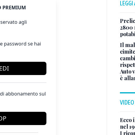
LEGGI
 PREMIUM
Prelie
servato agli
2800 
potabi
e password se hai
Il ma
cimite
cambi
rispet
EDI
Auto 
è all
te di abbonamento sul
VIDEO
OP
Ecco i
nel 19
I rico