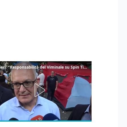
Gualtieri: "Responsabilità del Viminale su Spin Time? La posizione dei partiti è nota"