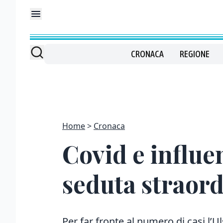
CRONACA
REGIONE
Home
Cronaca
Covid e influe
seduta straord
Per far fronte al numero di casi l’Ul