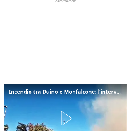
Incendio tra Duino e Monfalcone: l’intervento dei vigili del fuoco