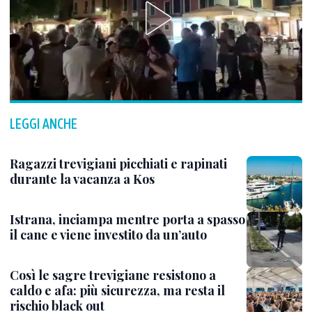
LEGGI ANCHE
Ragazzi trevigiani picchiati e rapinati
durante la vacanza a Kos
Istrana, inciampa mentre porta a spasso
il cane e viene investito da un’auto
Così le sagre trevigiane resistono a
caldo e afa: più sicurezza, ma resta il
rischio black out