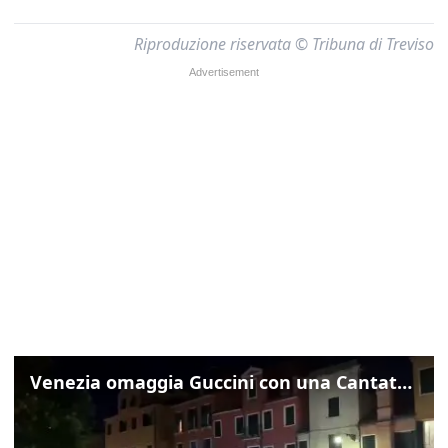
Riproduzione riservata © Tribuna di Treviso
Venezia omaggia Guccini con una Cantata Anarchica in campo Santa Margherita