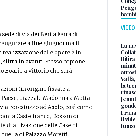
Coneg
Peuge
bambi
VIDEO
sede di via dei Bert a Farra di
inaugurare a fine giugno) ma il
La na
Golia
ealizzazione delle opere è in
Ritira
 slitta in avanti.
Stesso copione
minuti
o Boario a Vittorio che sarà
autos
Vallà
la tro
vazioni (in origine fissate a
rinasc
 a Paese, piazzale Madonna a Motta
Jennif
gondo
 via Forestuzzo ad Asolo, così come
Frana
rpani a Castelfranco, Dosson di
il vid
te di attivazione delle Case di
fuoco
 quella di Palazzo Moretti.