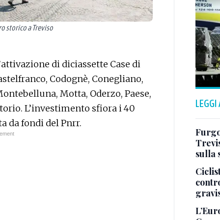
o storico a Treviso
’attivazione di diciassette Case di
stelfranco, Codognè, Conegliano,
Montebelluna, Motta, Oderzo, Paese,
LEGGI
torio. L’investimento sfiora i 40
ta da fondi del Pnrr.
Furgo
Trevis
sulla 
Ciclis
contr
gravi
L’Eur