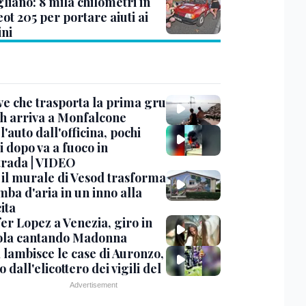
liano: 8 mila chilometri in
ot 205 per portare aiuti ai
ni
ve che trasporta la prima gru
th arriva a Monfalcone
 l'auto dall'officina, pochi
 dopo va a fuoco in
trada | VIDEO
, il murale di Vesod trasforma
mba d'aria in un inno alla
ita
er Lopez a Venezia, giro in
la cantando Madonna
 lambisce le case di Auronzo,
eo dall'elicottero dei vigili del