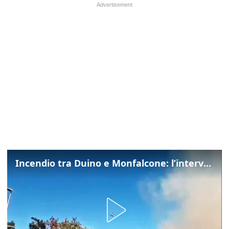
Incendio tra Duino e Monfalcone: l’intervento dei vigili del fuoco