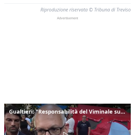
Riproduzione riservata © Tribuna di Treviso
Gualtieri: "Responsabilità del Viminale su Spin Time? La posizione dei partiti è nota"