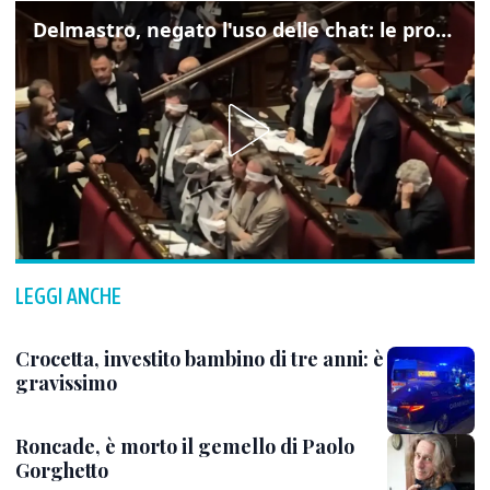
Delmastro, negato l'uso delle chat: le proteste di Avs e M5s
LEGGI ANCHE
Crocetta, investito bambino di tre anni: è
gravissimo
Roncade, è morto il gemello di Paolo
Gorghetto