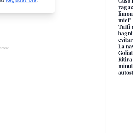
Caso 
ragaz
limona
miei"
Tuffi 
bagnin
evitar
La na
Golia
Ritira
minuti
autos