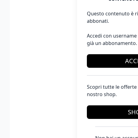
Questo contenuto è ri
abbonati.
Accedi con username 
già un abbonamento.
ACC
Scopri tutte le offer
nostro shop.
SH
Non hai un accoun