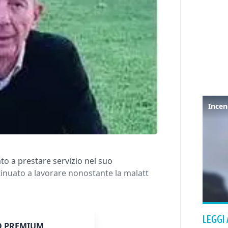
o a prestare servizio nel suo
inuato a lavorare nonostante la malatt
LEGGI
 PREMIUM