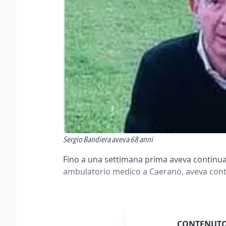
Sergio Bandiera aveva 68 anni
Fino a una settimana prima aveva continuat
ambulatorio medico a Caerano, aveva cont
CONTENUTO