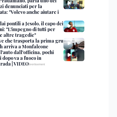
Pradamano, parla uno dei
zi denunciati per la
ta: "Volevo anche aiutare i
dai pontili a Jesolo, il capo dei
i: "L'impegno di tutti per
e altre tragedie"
ve che trasporta la prima gru
th arriva a Monfalcone
 l'auto dall'officina, pochi
 dopo va a fuoco in
trada | VIDEO