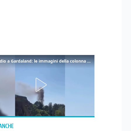
Incendio a Gardaland: le immagini della colonna di fumo
 ANCHE