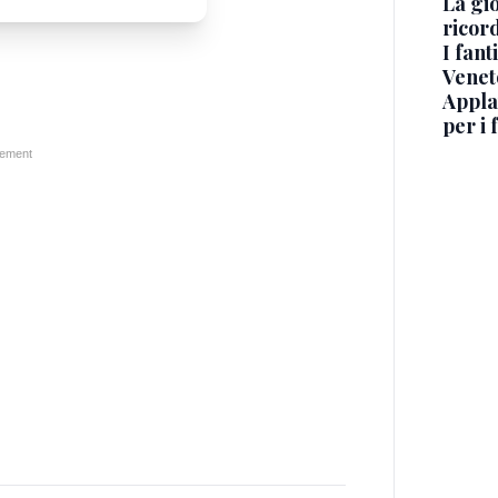
La gi
ricord
I fant
Venet
Appla
per i 