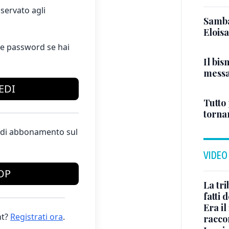
servato agli
Samba
Elois
e password se hai
Il bi
messa
EDI
Tutto
tornar
te di abbonamento sul
VIDEO
OP
La tr
fatti 
Era il
t?
Registrati ora
.
raccon