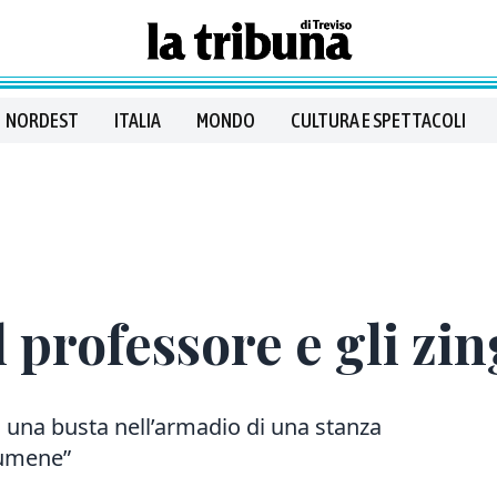
NORDEST
ITALIA
MONDO
CULTURA E SPETTACOLI
 professore e gli zing
: u
na busta nell’armadio di una stanza
rumene”